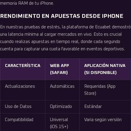
memoria RAM de tu iPhone.
RENDIMIENTO EN APUESTAS DESDE IPHONE
En nuestras pruebas de estrés, la plataforma de Ecuabet demostró
una latencia mínima al cargar mercados en vivo. Esto es crucial
cuando realizas apuestas en tiempo real, donde cada segundo
cuenta para capturar una cuota favorable en eventos deportivos.
CARACTERÍSTICA
WEB APP
APLICACIÓN NATIVA
(SAFARI)
(SI DISPONIBLE)
Actualizaciones
Automáticas
Requeridas (App
Store)
Uso de Datos
Optimizado
Estándar
Compatibilidad
Universal
Varia según versión
(iOS 15+)