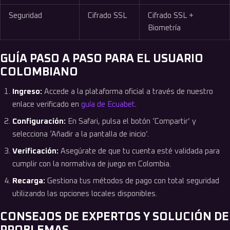
Seguridad
Cifrado SSL
Cifrado SSL +
Biometría
GUÍA PASO A PASO PARA EL USUARIO
COLOMBIANO
Ingreso:
Accede a la plataforma oficial a través de nuestro
enlace verificado en
guía de Ecuabet
.
Configuración:
En Safari, pulsa el botón ‘Compartir’ y
selecciona ‘Añadir a la pantalla de inicio’.
Verificación:
Asegúrate de que tu cuenta esté validada para
cumplir con la normativa de juego en Colombia.
Recarga:
Gestiona tus métodos de pago con total seguridad
utilizando las opciones locales disponibles.
CONSEJOS DE EXPERTOS Y SOLUCIÓN DE