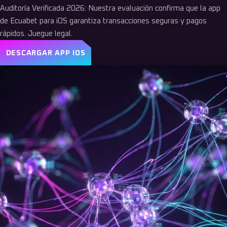
Auditoría Verificada 2026: Nuestra evaluación confirma que la app
de Ecuabet para iOS garantiza transacciones seguras y pagos
rápidos. Juegue legal.
DESCARGAR APP IOS