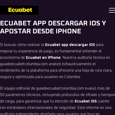
GUÍA COMPLETA: CÓMO REALIZAR
ECUABET APP DESCARGAR IOS Y
APOSTAR DESDE IPHONE
Si buscas cómo realizar la
Ecuabet app descargar iOS
para
mejorar tu experiencia de juego, es fundamental entender el
ecosistema de
Ecuabet en iPhone
. Nuestra auditoría técnica en
guiadeecuabetcolumbia.com analizó exhaustivamente el
rendimiento de la plataforma para ofrecerte una hoja de ruta clara,
segura y optimizada para usuarios en Colombia.
El equipo editorial de guiadeecuabetcolumbia.com evaluó más de
50 parámetros técnicos, incluyendo protocolos de cifrado y tiempos
de carga, para garantizar que tu elección de
Ecuabet iOS
cuente
con estándares internacionales de seguridad. Este informe es una
auditoría independiente diseñada para usuarios que buscan