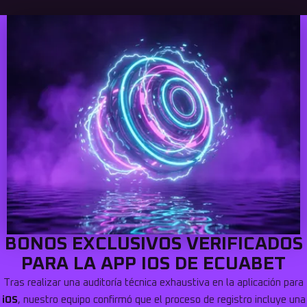
BONOS EXCLUSIVOS VERIFICADOS
PARA LA APP IOS DE ECUABET
Tras realizar una auditoría técnica exhaustiva en la aplicación para
iOS
, nuestro equipo confirmó que el proceso de registro incluye una