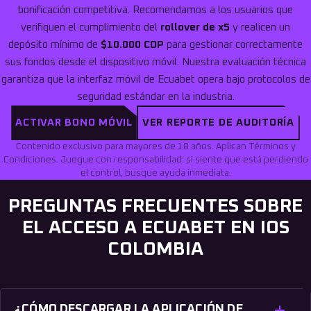
bonificación competitiva. Recomendamos a los usuarios que
verifiquen el cumplimiento del
rollover de x5
y realicen un
depósito mínimo de
$10.000 COP
para gestionar correctamente
sus fondos desde el dispositivo móvil. Nuestra evaluación técnica
garantiza que la interfaz móvil de Ecuabet opera bajo protocolos de
seguridad estándar en la industria.
ACTIVAR BONO MÓVIL
VER REPORTE DE AUDITORÍA
Contenido exclusivo para mayores de 18 años. Aplican Términos y
Condiciones. Juegue con responsabilidad: si siente que está perdiendo
el control, busque ayuda inmediata.
PREGUNTAS FRECUENTES SOBRE
EL ACCESO A ECUABET EN IOS
COLOMBIA
¿CÓMO DESCARGAR LA APLICACIÓN DE