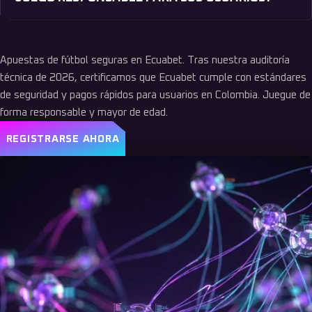
Apuestas de fútbol seguras en Ecuabet. Tras nuestra auditoría
técnica de 2026, certificamos que Ecuabet cumple con estándares
de seguridad y pagos rápidos para usuarios en Colombia. Juegue de
forma responsable y mayor de edad.
REGISTRARSE AHORA