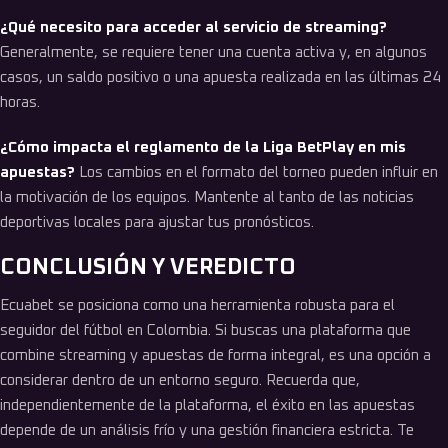
¿Qué necesito para acceder al servicio de streaming?
Generalmente, se requiere tener una cuenta activa y, en algunos
casos, un saldo positivo o una apuesta realizada en las últimas 24
horas.
¿Cómo impacta el reglamento de la Liga BetPlay en mis
apuestas?
Los cambios en el formato del torneo pueden influir en
la motivación de los equipos. Mantente al tanto de las noticias
deportivas locales para ajustar tus pronósticos.
CONCLUSIÓN Y VEREDICTO
Ecuabet se posiciona como una herramienta robusta para el
seguidor del fútbol en Colombia. Si buscas una plataforma que
combine streaming y apuestas de forma integral, es una opción a
considerar dentro de un entorno seguro. Recuerda que,
independientemente de la plataforma, el éxito en las apuestas
depende de un análisis frío y una gestión financiera estricta. Te