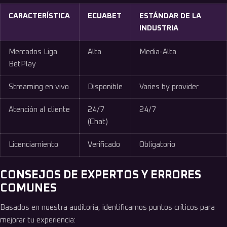
CARACTERÍSTICA
ECUABET
ESTÁNDAR DE LA
INDUSTRIA
Mercados Liga
Alta
Media-Alta
BetPlay
Streaming en vivo
Disponible
Varies by provider
Atención al cliente
24/7
24/7
(Chat)
Licenciamiento
Verificado
Obligatorio
CONSEJOS DE EXPERTOS Y ERRORES
COMUNES
Basados en nuestra auditoría, identificamos puntos críticos para
mejorar tu experiencia: