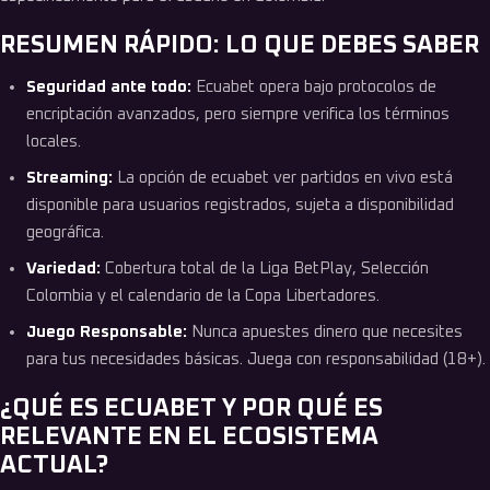
RESUMEN RÁPIDO: LO QUE DEBES SABER
Seguridad ante todo:
Ecuabet opera bajo protocolos de
encriptación avanzados, pero siempre verifica los términos
locales.
Streaming:
La opción de ecuabet ver partidos en vivo está
disponible para usuarios registrados, sujeta a disponibilidad
geográfica.
Variedad:
Cobertura total de la Liga BetPlay, Selección
Colombia y el calendario de la Copa Libertadores.
Juego Responsable:
Nunca apuestes dinero que necesites
para tus necesidades básicas. Juega con responsabilidad (18+).
¿QUÉ ES ECUABET Y POR QUÉ ES
RELEVANTE EN EL ECOSISTEMA
ACTUAL?