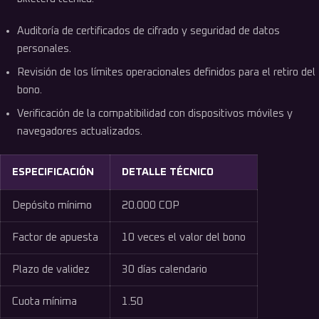
Auditoría de certificados de cifrado y seguridad de datos
personales.
Revisión de los límites operacionales definidos para el retiro del
bono.
Verificación de la compatibilidad con dispositivos móviles y
navegadores actualizados.
ESPECIFICACIÓN
DETALLE TÉCNICO
Depósito mínimo
20.000 COP
Factor de apuesta
10 veces el valor del bono
Plazo de validez
30 días calendario
Cuota mínima
1.50