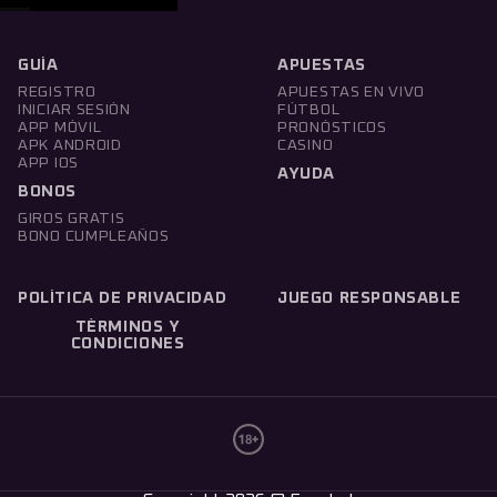
GUÍA
APUESTAS
REGISTRO
APUESTAS EN VIVO
INICIAR SESIÓN
FÚTBOL
APP MÓVIL
PRONÓSTICOS
APK ANDROID
CASINO
APP IOS
AYUDA
BONOS
GIROS GRATIS
BONO CUMPLEAÑOS
POLÍTICA DE PRIVACIDAD
JUEGO RESPONSABLE
TÉRMINOS Y
CONDICIONES