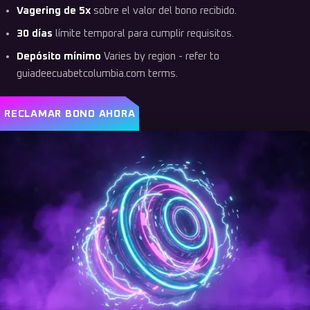
Vagering de 5x
sobre el valor del bono recibido.
30 días
límite temporal para cumplir requisitos.
Depósito mínimo
Varies by region - refer to
guiadeecuabetcolumbia.com terms.
RECLAMAR BONO AHORA