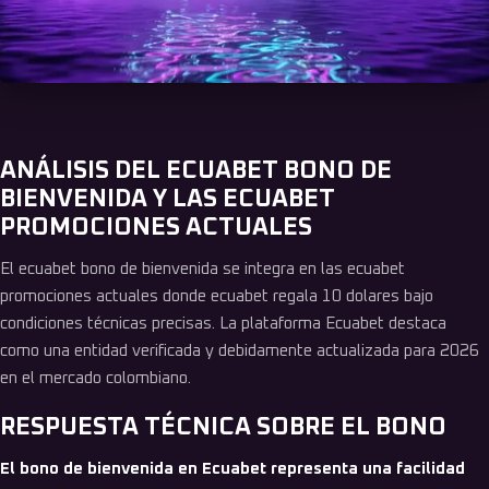
ANÁLISIS DEL ECUABET BONO DE
BIENVENIDA Y LAS ECUABET
PROMOCIONES ACTUALES
El ecuabet bono de bienvenida se integra en las ecuabet
promociones actuales donde ecuabet regala 10 dolares bajo
condiciones técnicas precisas. La plataforma Ecuabet destaca
como una entidad verificada y debidamente actualizada para 2026
en el mercado colombiano.
RESPUESTA TÉCNICA SOBRE EL BONO
El bono de bienvenida en Ecuabet representa una facilidad