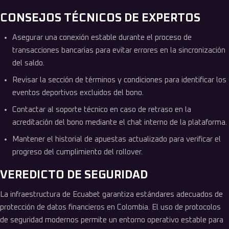
CONSEJOS TÉCNICOS DE EXPERTOS
Asegurar una conexión estable durante el proceso de
transacciones bancarias para evitar errores en la sincronización
del saldo.
Revisar la sección de términos y condiciones para identificar los
eventos deportivos excluidos del bono.
Contactar al soporte técnico en caso de retraso en la
acreditación del bono mediante el chat interno de la plataforma.
Mantener el historial de apuestas actualizado para verificar el
progreso del cumplimiento del rollover.
VEREDICTO DE SEGURIDAD
La infraestructura de Ecuabet garantiza estándares adecuados de
protección de datos financieros en Colombia. El uso de protocolos
de seguridad modernos permite un entorno operativo estable para