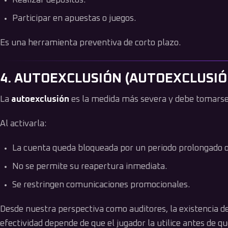
Realizar depósitos.
Participar en apuestas o juegos.
Es una herramienta preventiva de corto plazo.
4. AUTOEXCLUSIÓN (AUTOEXCLUSIÓ
La
autoexclusión
es la medida más severa y debe tomarse
Al activarla:
La cuenta queda bloqueada por un periodo prolongado 
No se permite su reapertura inmediata.
Se restringen comunicaciones promocionales.
Desde nuestra perspectiva como auditores, la existencia d
efectividad depende de que el jugador la utilice antes de q