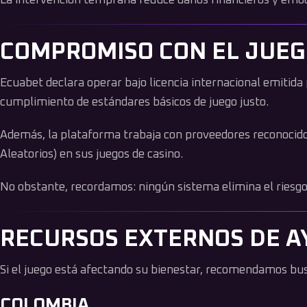
La intervención temprana reduce daños financieros y emoc
COMPROMISO CON EL JUEGO
Ecuabet declara operar bajo licencia internacional emitida 
cumplimiento de estándares básicos de juego justo.
Además, la plataforma trabaja con proveedores reconocid
Aleatorios) en sus juegos de casino.
No obstante, recordamos: ningún sistema elimina el riesgo 
RECURSOS EXTERNOS DE A
Si el juego está afectando su bienestar, recomendamos bus
COLOMBIA