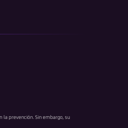
n la prevención. Sin embargo, su