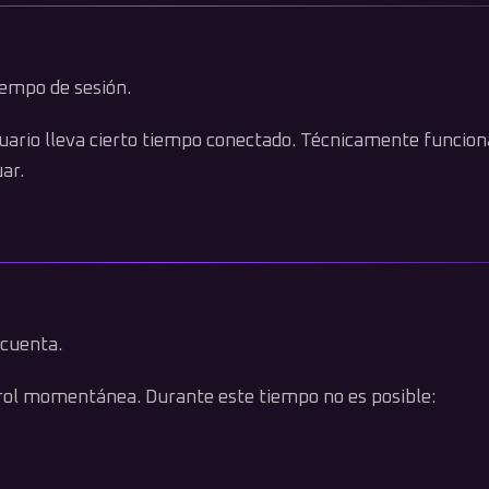
empo de sesión.
suario lleva cierto tiempo conectado. Técnicamente funcio
ar.
 cuenta.
trol momentánea. Durante este tiempo no es posible: