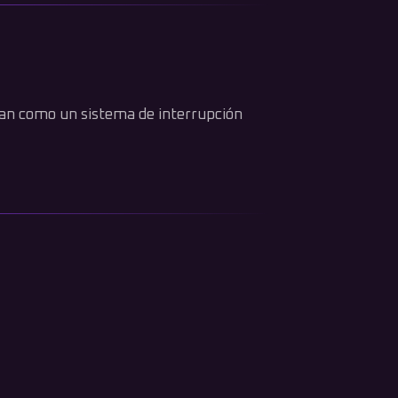
nan como un sistema de interrupción