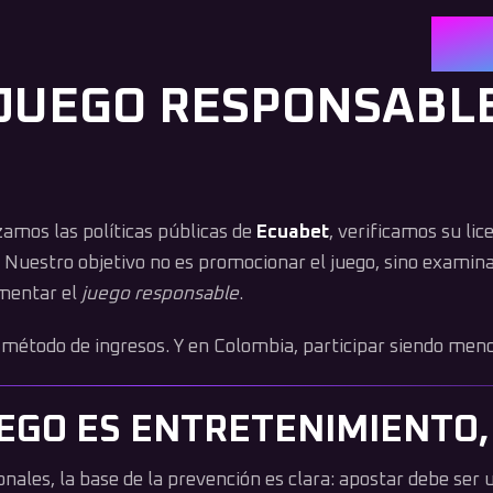
 JUEGO RESPONSABL
amos las políticas públicas de
Ecuabet
, verificamos su li
Nuestro objetivo no es promocionar el juego, sino examina
mentar el
juego responsable
.
método de ingresos. Y en Colombia, participar siendo menor
UEGO ES ENTRETENIMIENTO,
ales, la base de la prevención es clara: apostar debe ser u