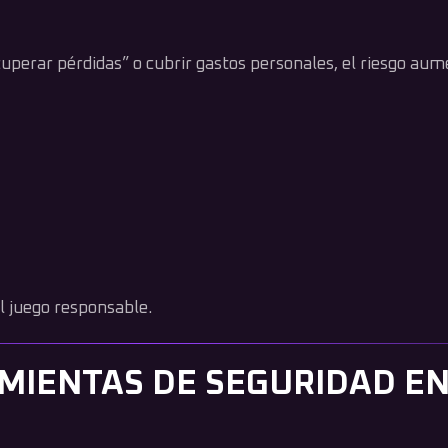
uperar pérdidas” o cubrir gastos personales, el riesgo au
el juego responsable.
MIENTAS DE SEGURIDAD EN