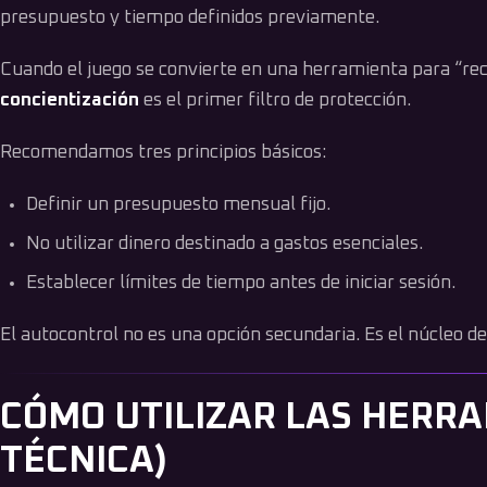
presupuesto y tiempo definidos previamente.
Cuando el juego se convierte en una herramienta para “rec
concientización
es el primer filtro de protección.
Recomendamos tres principios básicos:
Definir un presupuesto mensual fijo.
No utilizar dinero destinado a gastos esenciales.
Establecer límites de tiempo antes de iniciar sesión.
El autocontrol no es una opción secundaria. Es el núcleo d
CÓMO UTILIZAR LAS HERRA
TÉCNICA)