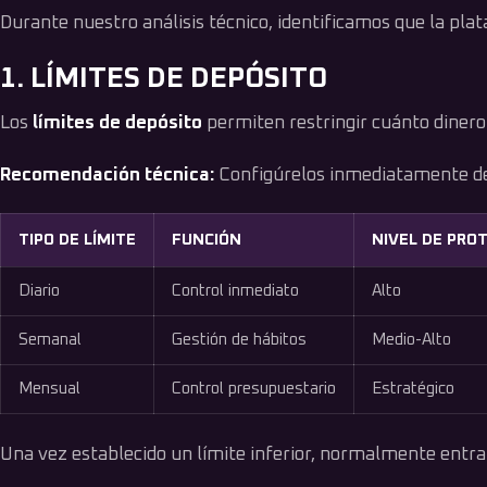
Durante nuestro análisis técnico, identificamos que la pl
1. LÍMITES DE DEPÓSITO
Los
límites de depósito
permiten restringir cuánto dinero
Recomendación técnica:
Configúrelos inmediatamente desp
TIPO DE LÍMITE
FUNCIÓN
NIVEL DE PRO
Diario
Control inmediato
Alto
Semanal
Gestión de hábitos
Medio-Alto
Mensual
Control presupuestario
Estratégico
Una vez establecido un límite inferior, normalmente entra